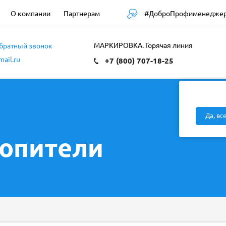
#ДоброПрофименедже
О компании
Партнерам
МАРКИРОВКА. Горячая линия
обратный звонок
ail.ru
+7 (800) 707-18-25
Да, вс
опители